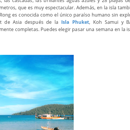
s, las cascadas, las brillantes aguas azules y 28 playas d
lómetros, que es muy espectacular. Además, en la isla tamb
h Rong es conocida como el único paraíso humano sin expl
ort de Asia después de la
Isla Phuket
, Koh Samui y Ba
vamente completas. Puedes elegir pasar una semana en la is