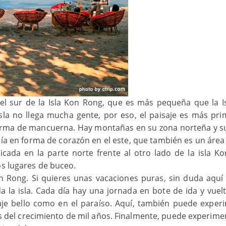
l sur de la Isla Kon Rong, que es más pequeña que la I
sla no llega mucha gente, por eso, el paisaje es más prim
orma de mancuerna. Hay montañas en su zona norteña y s
hía en forma de corazón en el este, que también es un área
icada en la parte norte frente al otro lado de la isla K
os lugares de buceo.
on Rong. Si quieres unas vacaciones puras, sin duda aquí
 la isla. Cada día hay una jornada en bote de ida y vuelt
saje bello como en el paraíso. Aquí, también puede exper
s del crecimiento de mil años. Finalmente, puede experime