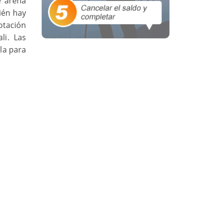
e arena
ién hay
otación
li. Las
la para