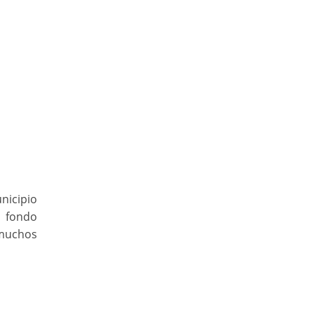
nicipio
u fondo
 muchos