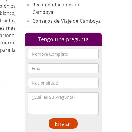
Recomendaciones de
bién es
Camboya
blanca,
traídos
Consejos de Viaje de Camboya
 es más
acional
Tengo una pregunta
 fueron
para la
Enviar