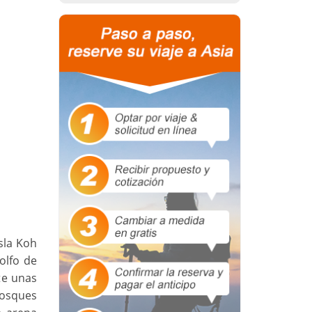
isla Koh
olfo de
te unas
bosques