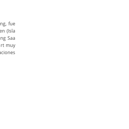
ng, fue
n (Isla
ong Saa
sort muy
aciones