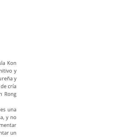
sla Kon
itivo y
ureña y
 de cría
on Rong
 es una
a, y no
imentar
ntar un