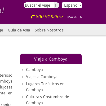
Español
800-9182657
USA & CA
je
Guía de Asia
Sobre Nosotros
Viaje a Camboya
Camboya
terioso
Viajes a Camboya
Camboya
Lugares Turísticos en
 lujosas
Camboya
nte en
Cultura y Costumbre de
Camboya
capital