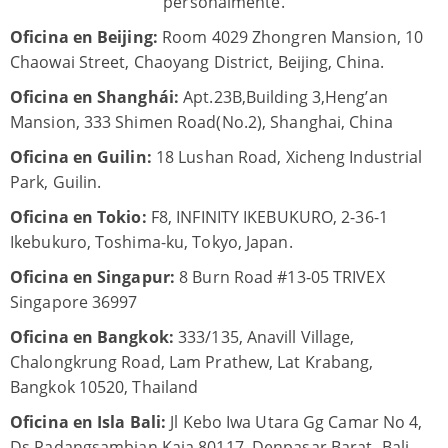
personalmente.
Oficina en Beijing:
Room 4029 Zhongren Mansion, 10
Chaowai Street, Chaoyang District, Beijing, China.
Oficina en Shanghái:
Apt.23B,Building 3,Heng’an
Mansion, 333 Shimen Road(No.2), Shanghai, China
Oficina en Guilin:
18 Lushan Road, Xicheng Industrial
Park, Guilin.
Oficina en Tokio:
F8, INFINITY IKEBUKURO, 2-36-1
Ikebukuro, Toshima-ku, Tokyo, Japan.
Oficina en Singapur:
8 Burn Road #13-05 TRIVEX
Singapore 36997
Oficina en Bangkok:
333/135, Anavill Village,
Chalongkrung Road, Lam Prathew, Lat Krabang,
Bangkok 10520, Thailand
Oficina en Isla Bali:
Jl Kebo Iwa Utara Gg Camar No 4,
Ds Padangsambian Kaja 80117, Denpasar Barat- Bali