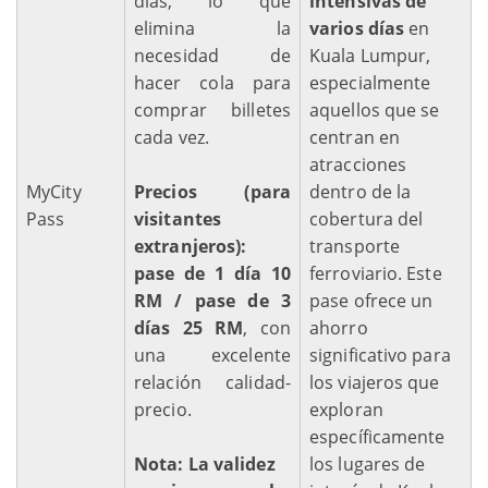
días, lo que
intensivas de
elimina la
varios días
en
necesidad de
Kuala Lumpur,
hacer cola para
especialmente
comprar billetes
aquellos que se
cada vez.
centran en
atracciones
MyCity
Precios (para
dentro de la
Pass
visitantes
cobertura del
extranjeros):
transporte
pase de 1 día 10
ferroviario. Este
RM / pase de 3
pase ofrece un
días 25 RM
, con
ahorro
una excelente
significativo para
relación calidad-
los viajeros que
precio.
exploran
específicamente
Nota:
La validez
los lugares de