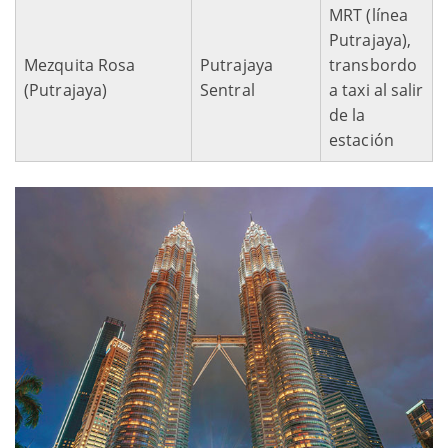
MRT (línea
Putrajaya),
Mezquita Rosa
Putrajaya
transbordo
(Putrajaya)
Sentral
a taxi al salir
de la
estación