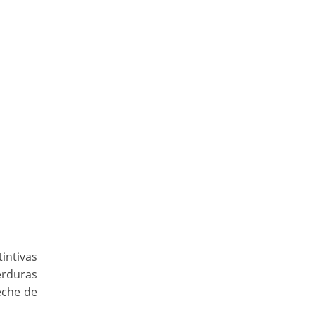
tintivas
erduras
eche de