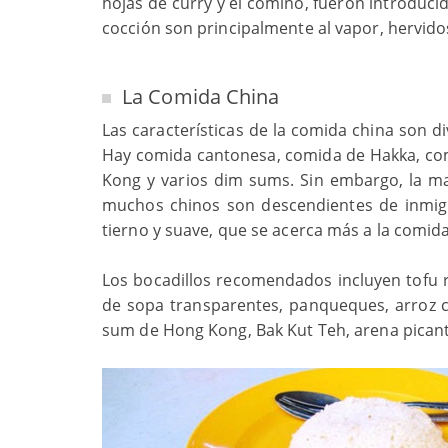
hojas de curry y el comino, fueron introduci
cocción son principalmente al vapor, hervidos 
La Comida China
Las características de la comida china son d
Hay comida cantonesa, comida de Hakka, com
Kong y varios dim sums. Sin embargo, la ma
muchos chinos son descendientes de inmigra
tierno y suave, que se acerca más a la comi
Los bocadillos recomendados incluyen tofu re
de sopa transparentes, panqueques, arroz c
sum de Hong Kong, Bak Kut Teh, arena picant