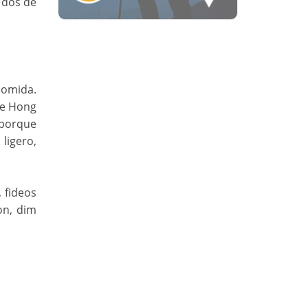
odos de
comida.
de Hong
 porque
ligero,
 fideos
on, dim