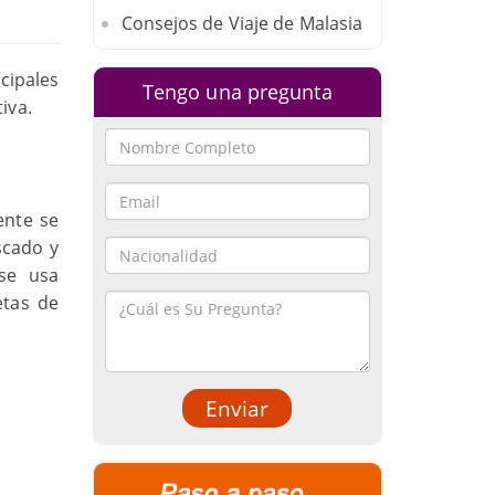
Consejos de Viaje de Malasia
cipales
Tengo una pregunta
iva.
ente se
scado y
se usa
etas de
Enviar