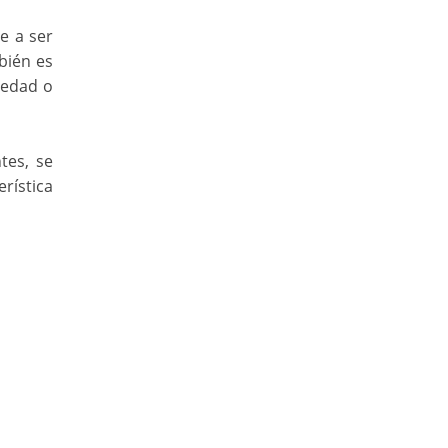
e a ser
bién es
 edad o
tes, se
erística