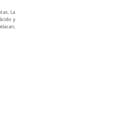
ntas. La
ácido y
elacan,