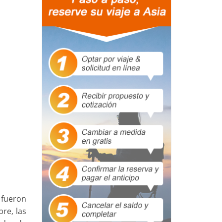
e fueron
bre, las