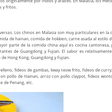
dos originalmente por indios y árabes. En Malasia, los mét
y fritos.
iversas. Los chinos en Malasia son muy particulares en la 
ida de hainan, comida de hokkien, carne asada al estilo 
yor parte de la comida china aquí es cocina cantonesa,
ntes de Guangdong y Fujian. El sabor es relativamente 
da de Hong Kong, Guangdong y Fujian.
lleno, fideos de gambas, kway teow frito, fideos de curry,
on pollo de Hainan, arroz con pollo claypot, fideos wont
e de Penang, etc.