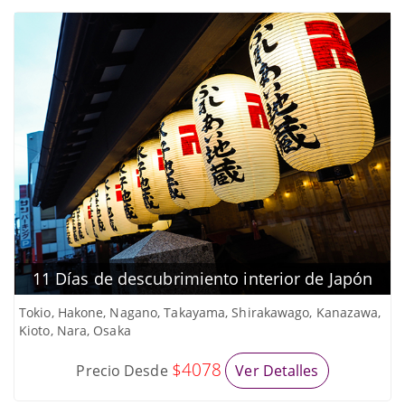
11 Días de descubrimiento interior de Japón
Tokio, Hakone, Nagano, Takayama, Shirakawago, Kanazawa,
Kioto, Nara, Osaka
$4078
Precio Desde
Ver Detalles