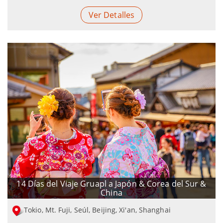
Ver Detalles
14 Días del Viaje Gruapl a Japón & Corea del Sur &
China
Tokio, Mt. Fuji, Seúl, Beijing, Xi'an, Shanghai