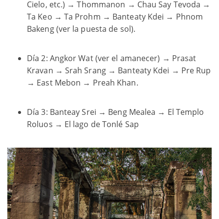
Cielo, etc.) → Thommanon → Chau Say Tevoda →
Ta Keo → Ta Prohm → Banteaty Kdei → Phnom
Bakeng (ver la puesta de sol).
Día 2: Angkor Wat (ver el amanecer) → Prasat
Kravan → Srah Srang → Banteaty Kdei → Pre Rup
→ East Mebon → Preah Khan.
Día 3: Banteay Srei → Beng Mealea → El Templo
Roluos → El lago de Tonlé Sap