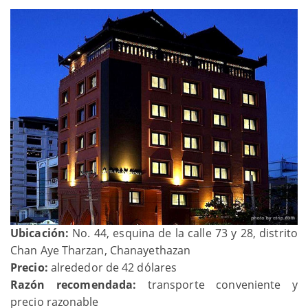
Ubicación:
No. 44, esquina de la calle 73 y 28, distrito
Chan Aye Tharzan, Chanayethazan
Precio:
alrededor de 42 dólares
Razón recomendada:
transporte conveniente y
precio razonable