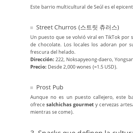
Este barrio multicultural de Seúl es el epice
Street Churros (스트릿 츄러스)
Un puesto que se volvió viral en TikTok po
de chocolate. Los locales los adoran por su
frescura del helado.
Dirección:
222, Noksapyeong-daero, Yongsan-
Precio:
Desde 2,000 wones (≈1.5 USD).
Prost Pub
Aunque no es un puesto callejero, este b
ofrece
salchichas gourmet
y cervezas artes
mientras se come).
3. Snacks que definen la cultu