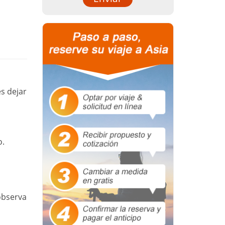
s dejar
o.
observa